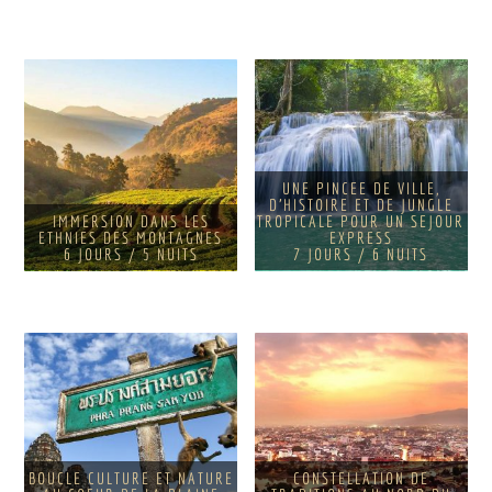
UNE PINCEE DE VILLE,
D'HISTOIRE ET DE JUNGLE
IMMERSION DANS LES
TROPICALE POUR UN SEJOUR
ETHNIES DES MONTAGNES
EXPRESS
6 JOURS / 5 NUITS
7 JOURS / 6 NUITS
BOUCLE CULTURE ET NATURE
CONSTELLATION DE