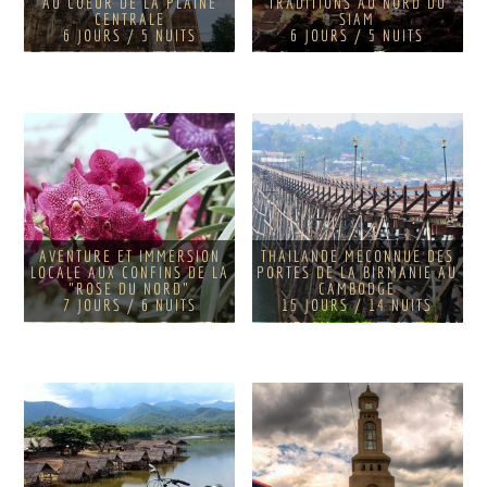
AU COEUR DE LA PLAINE
TRADITIONS AU NORD DU
CENTRALE
SIAM
6 JOURS / 5 NUITS
6 JOURS / 5 NUITS
AVENTURE ET IMMERSION
THAILANDE MECONNUE DES
LOCALE AUX CONFINS DE LA
PORTES DE LA BIRMANIE AU
"ROSE DU NORD"
CAMBODGE
7 JOURS / 6 NUITS
15 JOURS / 14 NUITS