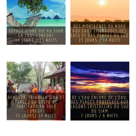
DES MONTAGNES DU NORD
VOYAGE D'UNE VIE AU SIAM
AUX EAUX EMERAUDES DES
EN TOUT CONFORT
LACS ET DES PLAGES DU SUD
14 JOURS / 13 NUITS
15 JOURS / 14 NUITS
BANGKOK, TRIANGLE D'OR ET
DE L'EAU ENCORE DE L'EAU,
PLAGES DU GOLFE DE
DES PLAGES PROTEGEES AUX
THAILANDE EN TOUT
LAGONS CRISTALLINS DU SUD
CONFORT
DU SIAM
15 JOURS/ 14 NUITS
7 JOURS / 6 NUITS