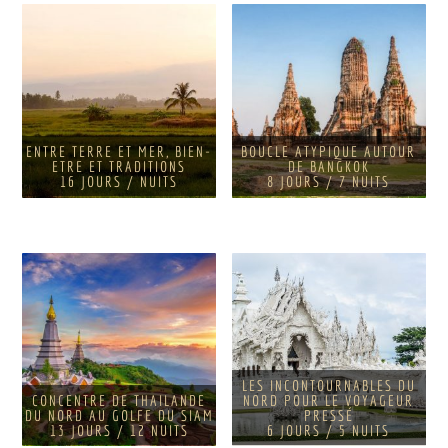
ENTRE TERRE ET MER, BIEN-
BOUCLE ATYPIQUE AUTOUR
ETRE ET TRADITIONS
DE BANGKOK
16 JOURS / NUITS
8 JOURS / 7 NUITS
LES INCONTOURNABLES DU
CONCENTRE DE THAILANDE
NORD POUR LE VOYAGEUR
DU NORD AU GOLFE DU SIAM
PRESSÉ
13 JOURS / 12 NUITS
6 JOURS / 5 NUITS