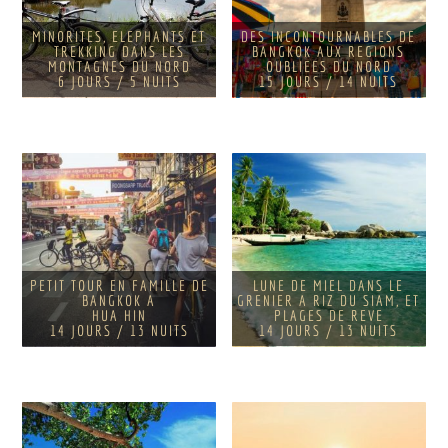
MINORITES, ELEPHANTS ET
DES INCONTOURNABLES DE
TREKKING DANS LES
BANGKOK AUX REGIONS
MONTAGNES DU NORD
OUBLIEES DU NORD
6 JOURS / 5 NUITS
15 JOURS / 14 NUITS
PETIT TOUR EN FAMILLE DE
LUNE DE MIEL DANS LE
BANGKOK A
GRENIER A RIZ DU SIAM, ET
HUA HIN
PLAGES DE REVE
14 JOURS / 13 NUITS
14 JOURS / 13 NUITS