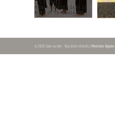
LES ETHNIES
MONTAGNARDES DANS LE
LES TEM
NORD DE LA THAILANDE
SUD DE 
© 2026 Siam-as-Iam - Tous droits réservés |
Mentions légale