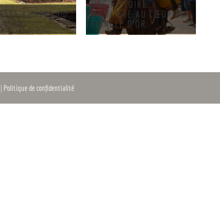
: UNE HISTOIRE
PLES KHMERS DU
SINGULIÈRE AU CŒUR DU
L’ISAN
TRIANGLE D’OR
s
|
Politique de confidentialité