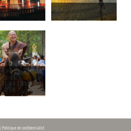
KOH YAO YAI ET KOH YAO
KHANTOKE
NOI
AM PA ACHA THONG
ISTOIRE
ÈRE AU CŒUR DU
E D’OR
s
|
Politique de confidentialité