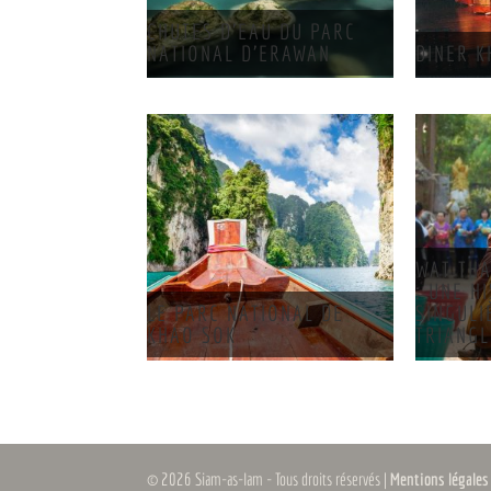
CHUTES D’EAU DU PARC
NATIONAL D’ERAWAN
DINER 
WAT TH
: UNE H
LE PARC NATIONAL DE
SINGULI
KHAO SOK
TRIANGL
© 2026 Siam-as-Iam - Tous droits réservés |
Mentions légale